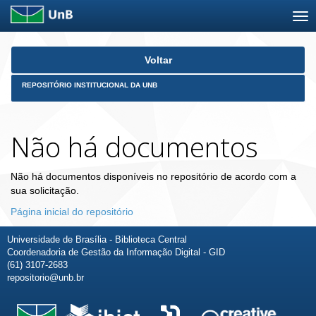
Skip
Voltar
navigation
REPOSITÓRIO INSTITUCIONAL DA UNB
Não há documentos
Não há documentos disponíveis no repositório de acordo com a
sua solicitação.
Página inicial do repositório
Universidade de Brasília - Biblioteca Central
Coordenadoria de Gestão da Informação Digital - GID
(61) 3107-2683
repositorio@unb.br