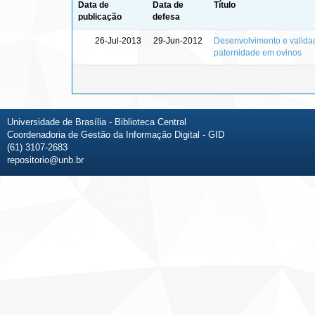
Data de
Data de
Título
publicação
defesa
26-Jul-2013
29-Jun-2012
Desenvolvimento e valida
paternidade em ovinos
Universidade de Brasília - Biblioteca Central
Coordenadoria de Gestão da Informação Digital - GID
(61) 3107-2683
repositorio@unb.br