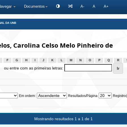
Navegar
Documentos
A-
A
A+
NAL DA UNB
os, Carolina Celso Melo Pinheiro de
F
G
H
I
J
K
L
M
N
O
P
Q
R
ou entre com as primeiras letras:
Em ordem:
Resultados/Página
Registro(
Mostrando resultados 1 a 1 de 1