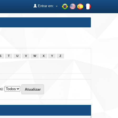
Entrar em:
S
T
U
V
W
X
Y
Z
s):