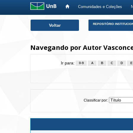
Comunidades e Coleções
Skip
REPOSITÓRIO INSTITUCIO
Voltar
navigation
Navegando por Autor Vasconcel
Ir para:
0-9
A
B
C
D
E
Classificar por: