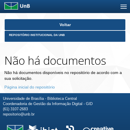
Skip
Voltar
navigation
REPOSITÓRIO INSTITUCIONAL DA UNB
Não há documentos
Não há documentos disponíveis no repositório de acordo com a
sua solicitação.
Página inicial do repositório
Universidade de Brasília - Biblioteca Central
Coordenadoria de Gestão da Informação Digital - GID
(61) 3107-2683
repositorio@unb.br