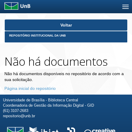
Skip
Voltar
navigation
REPOSITÓRIO INSTITUCIONAL DA UNB
Não há documentos
Não há documentos disponíveis no repositório de acordo com a
sua solicitação.
Página inicial do repositório
Universidade de Brasília - Biblioteca Central
Coordenadoria de Gestão da Informação Digital - GID
(61) 3107-2683
repositorio@unb.br