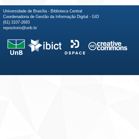
Universidade de Brasília - Biblioteca Central
Coordenadoria de Gestão da Informação Digital - GID
(61) 3107-2683
repositorio@unb.br
Fale conosco
Sobre