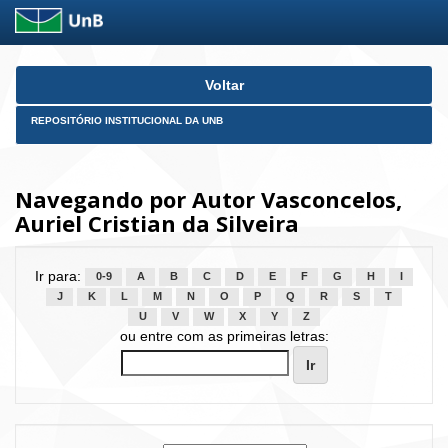
Skip
Voltar
navigation
REPOSITÓRIO INSTITUCIONAL DA UNB
Navegando por Autor Vasconcelos,
Auriel Cristian da Silveira
Ir para:
0-9
A
B
C
D
E
F
G
H
I
J
K
L
M
N
O
P
Q
R
S
T
U
V
W
X
Y
Z
ou entre com as primeiras letras: