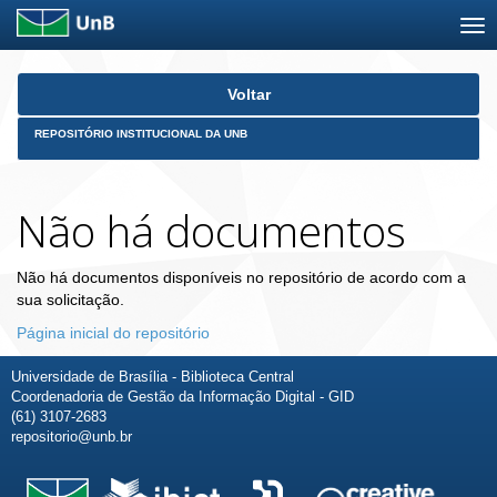
Skip
Voltar
navigation
REPOSITÓRIO INSTITUCIONAL DA UNB
Não há documentos
Não há documentos disponíveis no repositório de acordo com a
sua solicitação.
Página inicial do repositório
Universidade de Brasília - Biblioteca Central
Coordenadoria de Gestão da Informação Digital - GID
(61) 3107-2683
repositorio@unb.br