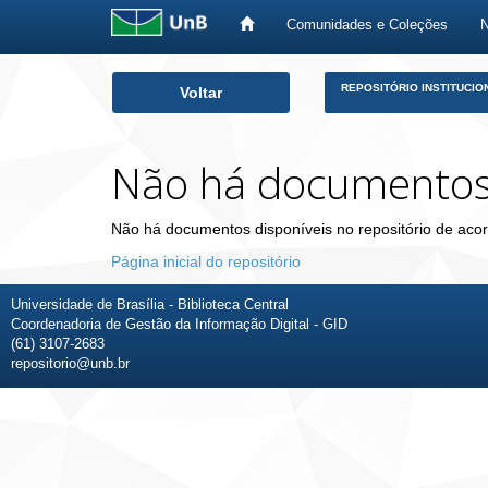
Comunidades e Coleções
Skip
REPOSITÓRIO INSTITUCIO
Voltar
navigation
Não há documento
Não há documentos disponíveis no repositório de acor
Página inicial do repositório
Universidade de Brasília - Biblioteca Central
Coordenadoria de Gestão da Informação Digital - GID
(61) 3107-2683
repositorio@unb.br