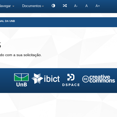
Navegar
Documentos
A-
A
A+
NAL DA UNB
s
do com a sua solicitação.