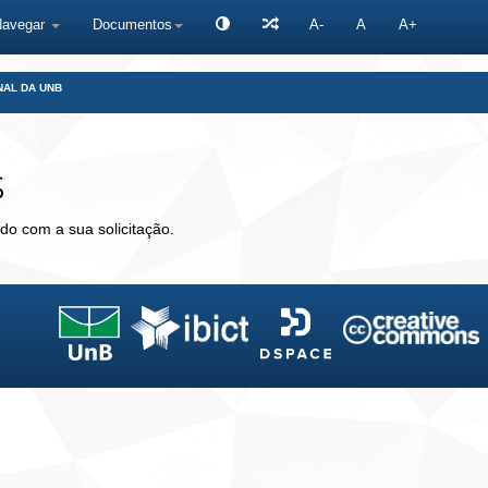
Navegar
Documentos
A-
A
A+
NAL DA UNB
s
do com a sua solicitação.