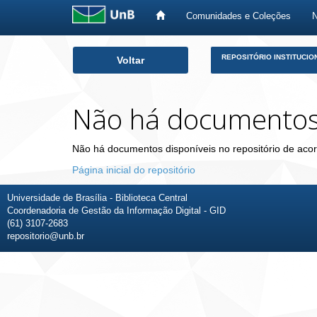
Comunidades e Coleções
Skip
REPOSITÓRIO INSTITUCIO
Voltar
navigation
Não há documento
Não há documentos disponíveis no repositório de acor
Página inicial do repositório
Universidade de Brasília - Biblioteca Central
Coordenadoria de Gestão da Informação Digital - GID
(61) 3107-2683
repositorio@unb.br