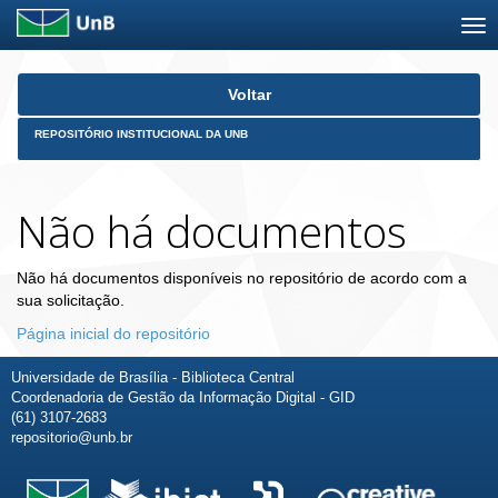
Skip
Voltar
navigation
REPOSITÓRIO INSTITUCIONAL DA UNB
Não há documentos
Não há documentos disponíveis no repositório de acordo com a
sua solicitação.
Página inicial do repositório
Universidade de Brasília - Biblioteca Central
Coordenadoria de Gestão da Informação Digital - GID
(61) 3107-2683
repositorio@unb.br