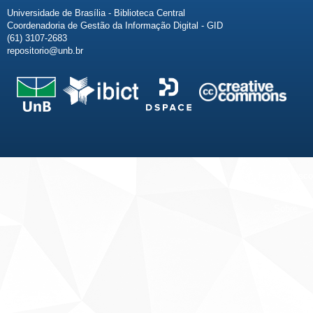
Universidade de Brasília - Biblioteca Central
Coordenadoria de Gestão da Informação Digital - GID
(61) 3107-2683
repositorio@unb.br
Fale conosco
Sobre