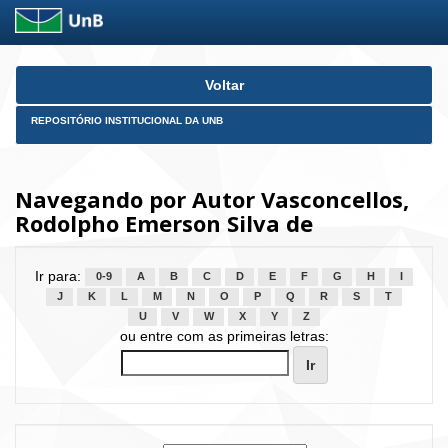
Skip
Voltar
navigation
REPOSITÓRIO INSTITUCIONAL DA UNB
Navegando por Autor Vasconcellos,
Rodolpho Emerson Silva de
Ir para:
0-9
A
B
C
D
E
F
G
H
I
J
K
L
M
N
O
P
Q
R
S
T
U
V
W
X
Y
Z
ou entre com as primeiras letras: