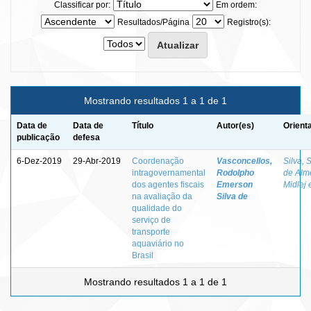
Classificar por:
Em ordem:
Resultados/Página
Registro(s):
Mostrando resultados 1 a 1 de 1
Data de
Data de
Título
Autor(es)
Orient
publicação
defesa
6-Dez-2019
29-Abr-2019
Coordenação
Vasconcellos,
Silva, 
intragovernamental
Rodolpho
de Alm
dos agentes fiscais
Emerson
Midlej 
na avaliação da
Silva de
qualidade do
serviço de
transporte
aquaviário no
Brasil
Mostrando resultados 1 a 1 de 1