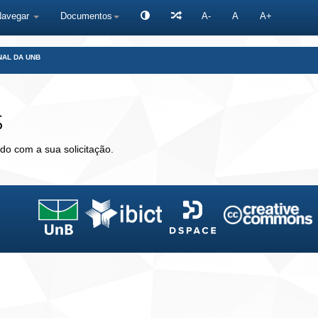
Navegar
Documentos
A-
A
A+
NAL DA UNB
s
do com a sua solicitação.