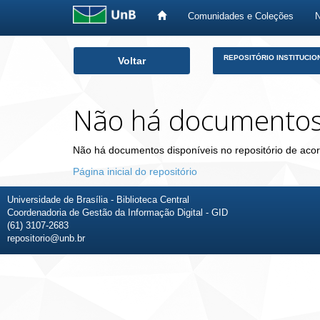
Comunidades e Coleções
Skip
REPOSITÓRIO INSTITUCIO
Voltar
navigation
Não há documento
Não há documentos disponíveis no repositório de acor
Página inicial do repositório
Universidade de Brasília - Biblioteca Central
Coordenadoria de Gestão da Informação Digital - GID
(61) 3107-2683
repositorio@unb.br