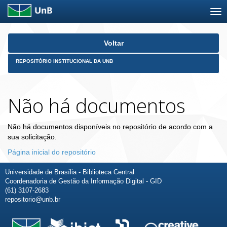
Skip
Voltar
navigation
REPOSITÓRIO INSTITUCIONAL DA UNB
Não há documentos
Não há documentos disponíveis no repositório de acordo com a
sua solicitação.
Página inicial do repositório
Universidade de Brasília - Biblioteca Central
Coordenadoria de Gestão da Informação Digital - GID
(61) 3107-2683
repositorio@unb.br