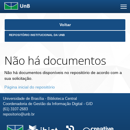
Skip
Voltar
navigation
REPOSITÓRIO INSTITUCIONAL DA UNB
Não há documentos
Não há documentos disponíveis no repositório de acordo com a
sua solicitação.
Página inicial do repositório
Universidade de Brasília - Biblioteca Central
Coordenadoria de Gestão da Informação Digital - GID
(61) 3107-2683
repositorio@unb.br