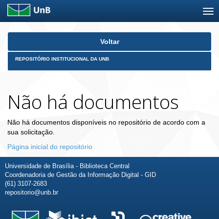
Skip
Voltar
navigation
REPOSITÓRIO INSTITUCIONAL DA UNB
Não há documentos
Não há documentos disponíveis no repositório de acordo com a
sua solicitação.
Página inicial do repositório
Universidade de Brasília - Biblioteca Central
Coordenadoria de Gestão da Informação Digital - GID
(61) 3107-2683
repositorio@unb.br