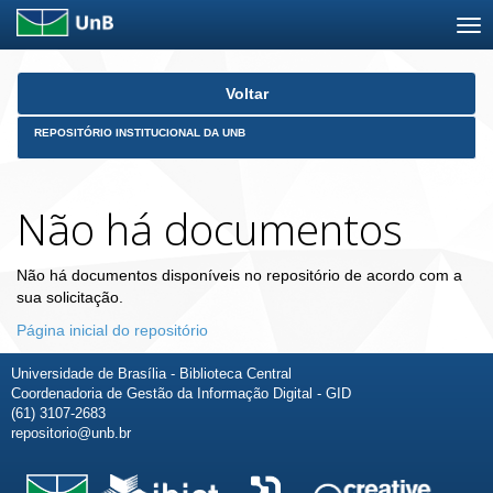
Skip
Voltar
navigation
REPOSITÓRIO INSTITUCIONAL DA UNB
Não há documentos
Não há documentos disponíveis no repositório de acordo com a
sua solicitação.
Página inicial do repositório
Universidade de Brasília - Biblioteca Central
Coordenadoria de Gestão da Informação Digital - GID
(61) 3107-2683
repositorio@unb.br