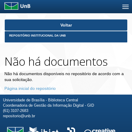
Skip
Voltar
navigation
REPOSITÓRIO INSTITUCIONAL DA UNB
Não há documentos
Não há documentos disponíveis no repositório de acordo com a
sua solicitação.
Página inicial do repositório
Universidade de Brasília - Biblioteca Central
Coordenadoria de Gestão da Informação Digital - GID
(61) 3107-2683
repositorio@unb.br