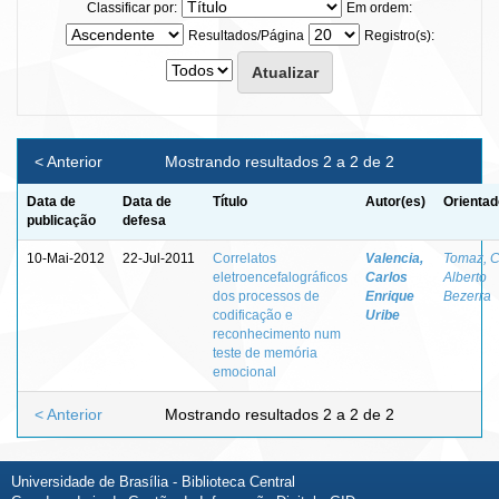
Classificar por:
Em ordem:
Resultados/Página
Registro(s):
< Anterior
Mostrando resultados 2 a 2 de 2
Data de
Data de
Título
Autor(es)
Orientad
publicação
defesa
10-Mai-2012
22-Jul-2011
Correlatos
Valencia,
Tomaz, C
eletroencefalográficos
Carlos
Alberto
dos processos de
Enrique
Bezerra
codificação e
Uribe
reconhecimento num
teste de memória
emocional
< Anterior
Mostrando resultados 2 a 2 de 2
Universidade de Brasília - Biblioteca Central