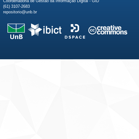
Coordenadoria de Gestão da Informação Digital - GID
(61) 3107-2683
repositorio@unb.br
Fale conosco
Sobre