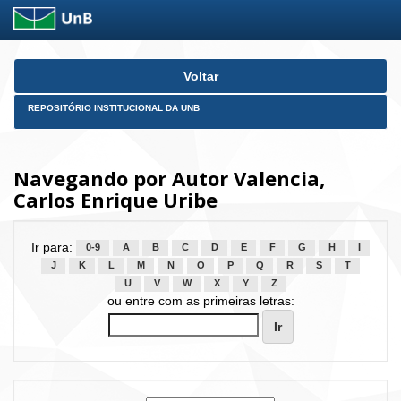
Skip
Voltar
navigation
REPOSITÓRIO INSTITUCIONAL DA UNB
Navegando por Autor Valencia,
Carlos Enrique Uribe
Ir para:
0-9
A
B
C
D
E
F
G
H
I
J
K
L
M
N
O
P
Q
R
S
T
U
V
W
X
Y
Z
ou entre com as primeiras letras: