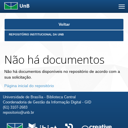
Skip
Voltar
navigation
REPOSITÓRIO INSTITUCIONAL DA UNB
Não há documentos
Não há documentos disponíveis no repositório de acordo com a
sua solicitação.
Página inicial do repositório
Universidade de Brasília - Biblioteca Central
Coordenadoria de Gestão da Informação Digital - GID
(61) 3107-2683
repositorio@unb.br