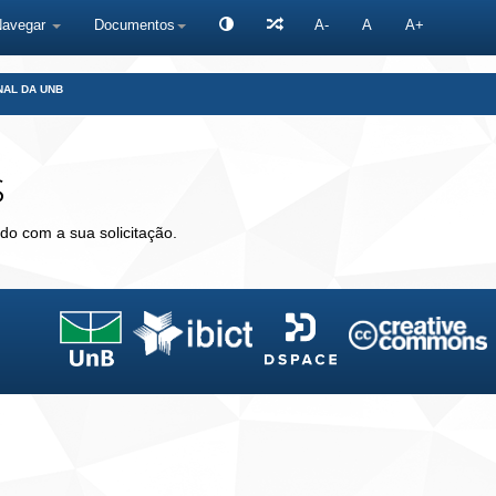
Navegar
Documentos
A-
A
A+
NAL DA UNB
s
do com a sua solicitação.