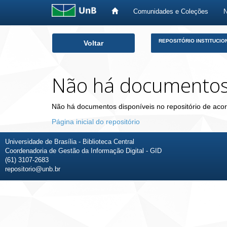
Comunidades e Coleções
Skip
REPOSITÓRIO INSTITUCIO
Voltar
navigation
Não há documento
Não há documentos disponíveis no repositório de acor
Página inicial do repositório
Universidade de Brasília - Biblioteca Central
Coordenadoria de Gestão da Informação Digital - GID
(61) 3107-2683
repositorio@unb.br