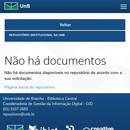
Skip
Voltar
navigation
REPOSITÓRIO INSTITUCIONAL DA UNB
Não há documentos
Não há documentos disponíveis no repositório de acordo com a
sua solicitação.
Página inicial do repositório
Universidade de Brasília - Biblioteca Central
Coordenadoria de Gestão da Informação Digital - GID
(61) 3107-2683
repositorio@unb.br