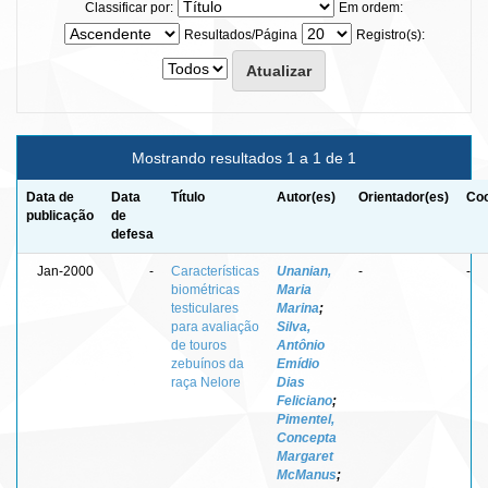
Classificar por:
Em ordem:
Resultados/Página
Registro(s):
Mostrando resultados 1 a 1 de 1
Data de
Data
Título
Autor(es)
Orientador(es)
Coo
publicação
de
defesa
Jan-2000
-
Características
Unanian,
-
-
biométricas
Maria
testiculares
Marina
;
para avaliação
Silva,
de touros
Antônio
zebuínos da
Emídio
raça Nelore
Dias
Feliciano
;
Pimentel,
Concepta
Margaret
McManus
;