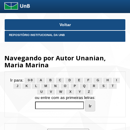
Skip
Voltar
navigation
REPOSITÓRIO INSTITUCIONAL DA UNB
Navegando por Autor Unanian,
Maria Marina
Ir para:
0-9
A
B
C
D
E
F
G
H
I
J
K
L
M
N
O
P
Q
R
S
T
U
V
W
X
Y
Z
ou entre com as primeiras letras: