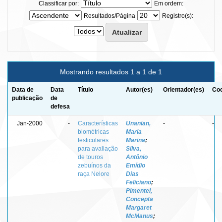
Classificar por:
Em ordem:
Resultados/Página
Registro(s):
Mostrando resultados 1 a 1 de 1
Data de
Data
Título
Autor(es)
Orientador(es)
Coo
publicação
de
defesa
Jan-2000
-
Características
Unanian,
-
-
biométricas
Maria
testiculares
Marina
;
para avaliação
Silva,
de touros
Antônio
zebuínos da
Emídio
raça Nelore
Dias
Feliciano
;
Pimentel,
Concepta
Margaret
McManus
;