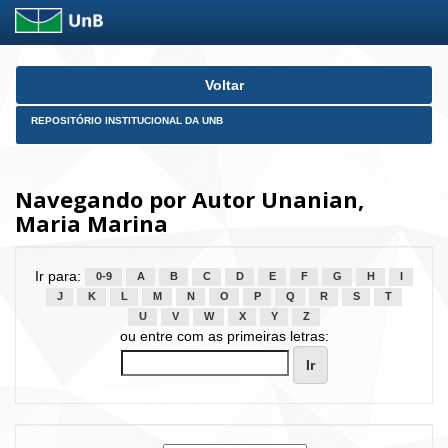
Skip
Voltar
navigation
REPOSITÓRIO INSTITUCIONAL DA UNB
Navegando por Autor Unanian,
Maria Marina
Ir para:
0-9
A
B
C
D
E
F
G
H
I
J
K
L
M
N
O
P
Q
R
S
T
U
V
W
X
Y
Z
ou entre com as primeiras letras: