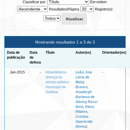
Classificar por:
Em ordem:
Resultados/Página
Registro(s):
Mostrando resultados 1 a 3 de 3
Data de
Data
Título
Autor(es)
Orientador(es)
publicação
de
defesa
Jan-2015
-
Absenteísmo-
Leão, Ana
-
doença no
Lúcia de
serviço público
Melo
;
municipal de
Branco,
Goiânia
Anadergh
Barbosa de
Abreu
;
Rassi
Neto, Elias
;
Ribeiro,
Cristina
Aparecida
Neves
;