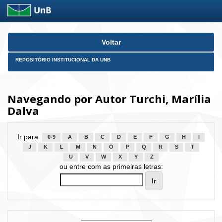
Skip
Voltar
navigation
REPOSITÓRIO INSTITUCIONAL DA UNB
Navegando por Autor Turchi, Marília
Dalva
Ir para:
0-9
A
B
C
D
E
F
G
H
I
J
K
L
M
N
O
P
Q
R
S
T
U
V
W
X
Y
Z
ou entre com as primeiras letras: