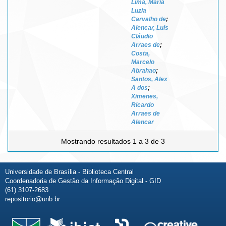
Lima, Maria
Luzia
Carvalho de
;
Alencar, Luis
Cláudio
Arraes de
;
Costa,
Marcelo
Abrahao
;
Santos, Alex
A dos
;
Ximenes,
Ricardo
Arraes de
Alencar
Mostrando resultados 1 a 3 de 3
Universidade de Brasília - Biblioteca Central
Coordenadoria de Gestão da Informação Digital - GID
(61) 3107-2683
repositorio@unb.br