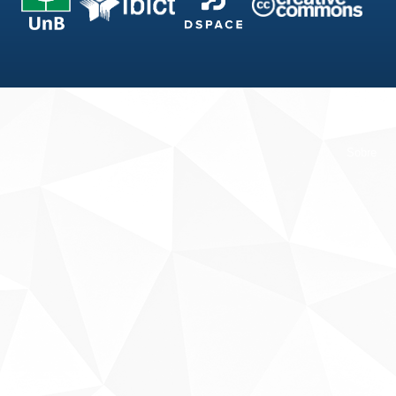
Fale conosco
Sobre