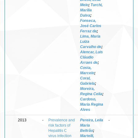
Melo
;
Turchi,
Marília
Dalva
;
Fonseca,
José Carlos
Ferraz da
;
Lima, Maria
Luiza
Carvalho de
;
Alencar, Luis
Cláudio
Arraes de
;
Costa,
Marcelo
;
Coral,
Gabriela
;
Moreira,
Regina Celia
;
Cardoso,
Maria Regina
Alves
2013
-
Prevalence and
Pereira, Leila
-
risk factors of
Maria
Hepatitis C
Beltrão
;
virus infection
Martelli,