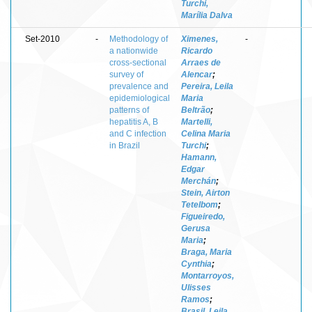
Turchi,
Marília Dalva
Set-2010
-
Methodology of
Ximenes,
-
a nationwide
Ricardo
cross-sectional
Arraes de
survey of
Alencar
;
prevalence and
Pereira, Leila
epidemiological
Maria
patterns of
Beltrão
;
hepatitis A, B
Martelli,
and C infection
Celina Maria
in Brazil
Turchi
;
Hamann,
Edgar
Merchán
;
Stein, Airton
Tetelbom
;
Figueiredo,
Gerusa
Maria
;
Braga, Maria
Cynthia
;
Montarroyos,
Ulisses
Ramos
;
Brasil, Leila