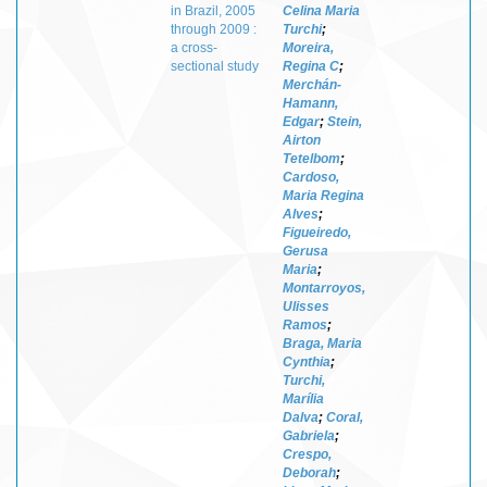
in Brazil, 2005
Celina Maria
through 2009 :
Turchi
;
a cross-
Moreira,
sectional study
Regina C
;
Merchán-
Hamann,
Edgar
;
Stein,
Airton
Tetelbom
;
Cardoso,
Maria Regina
Alves
;
Figueiredo,
Gerusa
Maria
;
Montarroyos,
Ulisses
Ramos
;
Braga, Maria
Cynthia
;
Turchi,
Marília
Dalva
;
Coral,
Gabriela
;
Crespo,
Deborah
;