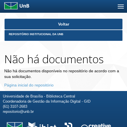
Skip
Voltar
navigation
REPOSITÓRIO INSTITUCIONAL DA UNB
Não há documentos
Não há documentos disponíveis no repositório de acordo com a
sua solicitação.
Página inicial do repositório
Universidade de Brasília - Biblioteca Central
Coordenadoria de Gestão da Informação Digital - GID
(61) 3107-2683
repositorio@unb.br