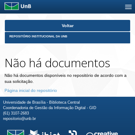
Skip
Voltar
navigation
REPOSITÓRIO INSTITUCIONAL DA UNB
Não há documentos
Não há documentos disponíveis no repositório de acordo com a
sua solicitação.
Página inicial do repositório
Universidade de Brasília - Biblioteca Central
Coordenadoria de Gestão da Informação Digital - GID
(61) 3107-2683
repositorio@unb.br