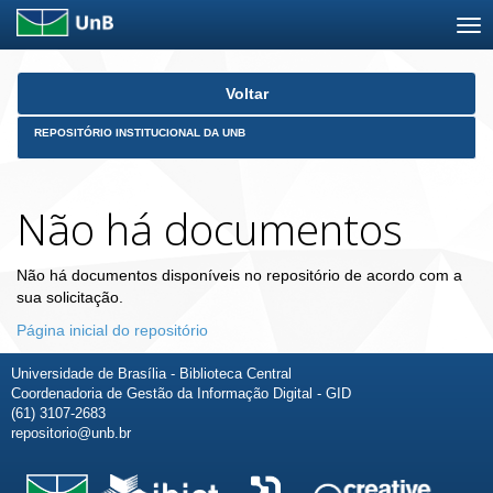
Skip
Voltar
navigation
REPOSITÓRIO INSTITUCIONAL DA UNB
Não há documentos
Não há documentos disponíveis no repositório de acordo com a
sua solicitação.
Página inicial do repositório
Universidade de Brasília - Biblioteca Central
Coordenadoria de Gestão da Informação Digital - GID
(61) 3107-2683
repositorio@unb.br