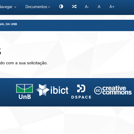
Navegar
Documentos
A-
A
A+
NAL DA UNB
s
do com a sua solicitação.