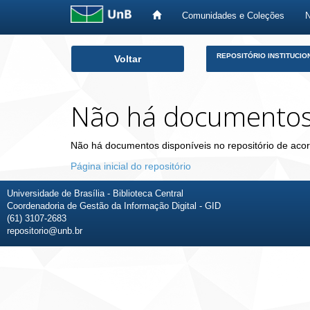
Comunidades e Coleções
Skip
REPOSITÓRIO INSTITUCIO
Voltar
navigation
Não há documento
Não há documentos disponíveis no repositório de acor
Página inicial do repositório
Universidade de Brasília - Biblioteca Central
Coordenadoria de Gestão da Informação Digital - GID
(61) 3107-2683
repositorio@unb.br