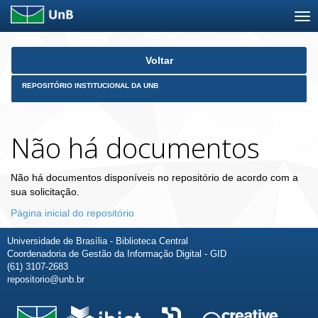
Skip
Voltar
navigation
REPOSITÓRIO INSTITUCIONAL DA UNB
Não há documentos
Não há documentos disponíveis no repositório de acordo com a
sua solicitação.
Página inicial do repositório
Universidade de Brasília - Biblioteca Central
Coordenadoria de Gestão da Informação Digital - GID
(61) 3107-2683
repositorio@unb.br