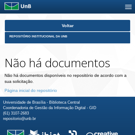
Skip
Voltar
navigation
REPOSITÓRIO INSTITUCIONAL DA UNB
Não há documentos
Não há documentos disponíveis no repositório de acordo com a
sua solicitação.
Página inicial do repositório
Universidade de Brasília - Biblioteca Central
Coordenadoria de Gestão da Informação Digital - GID
(61) 3107-2683
repositorio@unb.br