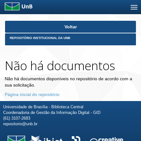
Skip
Voltar
navigation
REPOSITÓRIO INSTITUCIONAL DA UNB
Não há documentos
Não há documentos disponíveis no repositório de acordo com a
sua solicitação.
Página inicial do repositório
Universidade de Brasília - Biblioteca Central
Coordenadoria de Gestão da Informação Digital - GID
(61) 3107-2683
repositorio@unb.br