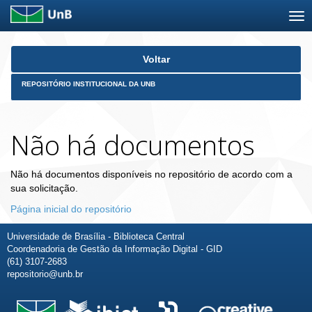
Skip
Voltar
navigation
REPOSITÓRIO INSTITUCIONAL DA UNB
Não há documentos
Não há documentos disponíveis no repositório de acordo com a
sua solicitação.
Página inicial do repositório
Universidade de Brasília - Biblioteca Central
Coordenadoria de Gestão da Informação Digital - GID
(61) 3107-2683
repositorio@unb.br