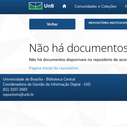
Comunidades e Coleções
Skip
REPOSITÓRIO INSTITUCIO
Voltar
navigation
Não há documento
Não há documentos disponíveis no repositório de acor
Página inicial do repositório
Universidade de Brasília - Biblioteca Central
Coordenadoria de Gestão da Informação Digital - GID
(61) 3107-2683
repositorio@unb.br