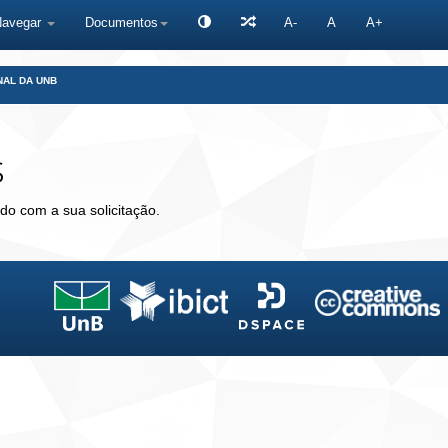
Navegar
Documentos
A-
A
A+
NAL DA UNB
s
do com a sua solicitação.