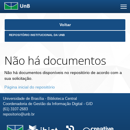
Skip
Voltar
navigation
REPOSITÓRIO INSTITUCIONAL DA UNB
Não há documentos
Não há documentos disponíveis no repositório de acordo com a
sua solicitação.
Página inicial do repositório
Universidade de Brasília - Biblioteca Central
Coordenadoria de Gestão da Informação Digital - GID
(61) 3107-2683
repositorio@unb.br