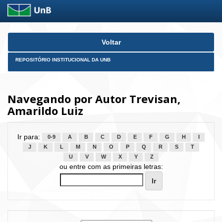
Skip
Voltar
navigation
REPOSITÓRIO INSTITUCIONAL DA UNB
Navegando por Autor Trevisan,
Amarildo Luiz
Ir para:
0-9
A
B
C
D
E
F
G
H
I
J
K
L
M
N
O
P
Q
R
S
T
U
V
W
X
Y
Z
ou entre com as primeiras letras: