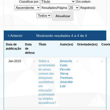
Classificar por:
Em ordem:
Resultados/Página
Registro(s):
< Anterior
Mostrando resultados 4 a 4 de 4
Data de
Data
Título
Autor(es)
Orientador(es)
Coori
publicação
de
defesa
Jan-2010
-
Sobre a
Devechi,
-
-
proximidade
Catia
do senso
Piccolo
comum das
Viero
;
pesquisas
Trevisan,
qualitativas
Amarildo
em
Luiz
educação :
positividade
ou simples
decadência?