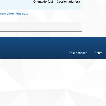
Orientador(es)
Coorientador(es)
ccolo Viero
;
Trevisan,
-
-
Fale conosco
Sobre