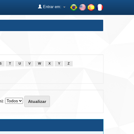
Entrar em:
S
T
U
V
W
X
Y
Z
s):