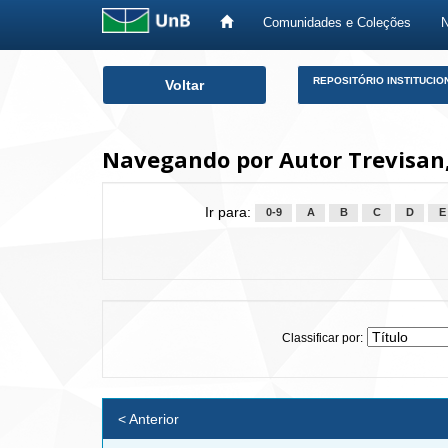
Comunidades e Coleções
Skip
REPOSITÓRIO INSTITUCIO
Voltar
navigation
Navegando por Autor Trevisan,
Ir para:
0-9
A
B
C
D
E
Classificar por:
< Anterior