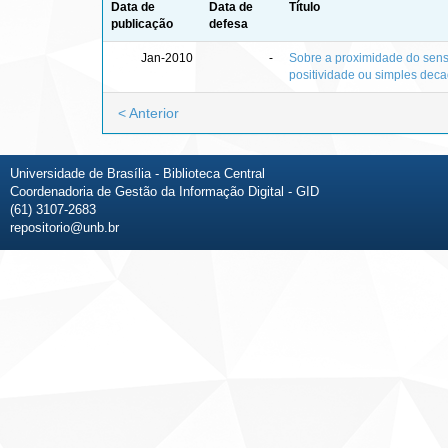
Data de
Data de
Título
publicação
defesa
Jan-2010
-
Sobre a proximidade do sens
positividade ou simples dec
< Anterior
Universidade de Brasília - Biblioteca Central
Coordenadoria de Gestão da Informação Digital - GID
(61) 3107-2683
repositorio@unb.br