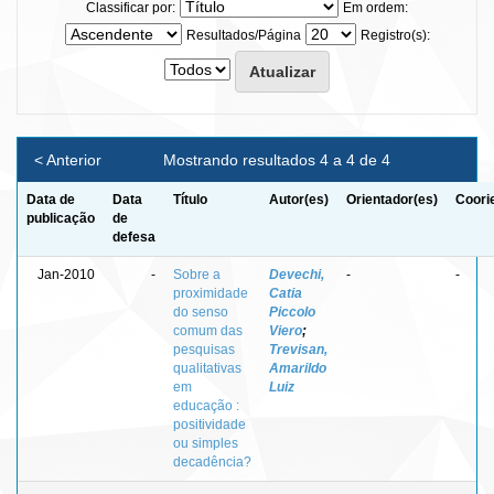
Classificar por:
Em ordem:
Resultados/Página
Registro(s):
< Anterior
Mostrando resultados 4 a 4 de 4
Data de
Data
Título
Autor(es)
Orientador(es)
Coori
publicação
de
defesa
Jan-2010
-
Sobre a
Devechi,
-
-
proximidade
Catia
do senso
Piccolo
comum das
Viero
;
pesquisas
Trevisan,
qualitativas
Amarildo
em
Luiz
educação :
positividade
ou simples
decadência?