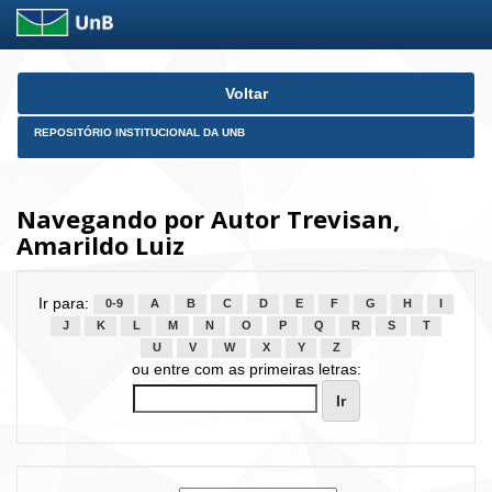
Skip
Voltar
navigation
REPOSITÓRIO INSTITUCIONAL DA UNB
Navegando por Autor Trevisan,
Amarildo Luiz
Ir para:
0-9
A
B
C
D
E
F
G
H
I
J
K
L
M
N
O
P
Q
R
S
T
U
V
W
X
Y
Z
ou entre com as primeiras letras: