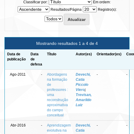
Classificar por:
Em ordem:
Resultados/Página
Registro(s):
Mostrando resultados 1 a 4 de 4
Data de
Data
Título
Autor(es)
Orientador(es)
Coor
publicação
de
defesa
Ago-2011
-
Abordagens
Devechi,
-
-
na formação
Catia
de
Piccolo
professores :
Viero
;
uma
Trevisan,
reconstrução
Amarildo
aproximativa
Luiz
do campo
conceitual
Abr-2016
-
Aprendizagem
Devechi,
-
-
evolutiva na
Catia