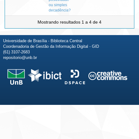
ou simples
decadência?
Mostrando resultados 1 a 4 de 4
Universidade de Brasília - Biblioteca Central
Coordenadoria de Gestão da Informação Digital - GID
(61) 3107-2683
repositorio@unb.br
Fale conosco
Sobre