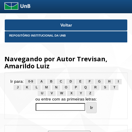
Skip
Voltar
navigation
REPOSITÓRIO INSTITUCIONAL DA UNB
Navegando por Autor Trevisan,
Amarildo Luiz
Ir para:
0-9
A
B
C
D
E
F
G
H
I
J
K
L
M
N
O
P
Q
R
S
T
U
V
W
X
Y
Z
ou entre com as primeiras letras: