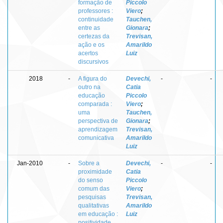
formação de
Piccolo
professores :
Viero
;
continuidade
Tauchen,
entre as
Gionara
;
certezas da
Trevisan,
ação e os
Amarildo
acertos
Luiz
discursivos
2018
-
A figura do
Devechi,
-
-
outro na
Catia
educação
Piccolo
comparada :
Viero
;
uma
Tauchen,
perspectiva de
Gionara
;
aprendizagem
Trevisan,
comunicativa
Amarildo
Luiz
Jan-2010
-
Sobre a
Devechi,
-
-
proximidade
Catia
do senso
Piccolo
comum das
Viero
;
pesquisas
Trevisan,
qualitativas
Amarildo
em educação :
Luiz
positividade