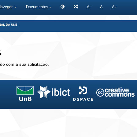
Navegar
Documentos
A-
A
A+
NAL DA UNB
s
do com a sua solicitação.