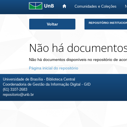
Comunidades e Coleções
Skip
REPOSITÓRIO INSTITUCIO
Voltar
navigation
Não há documento
Não há documentos disponíveis no repositório de acor
Página inicial do repositório
Universidade de Brasília - Biblioteca Central
Coordenadoria de Gestão da Informação Digital - GID
(61) 3107-2683
repositorio@unb.br