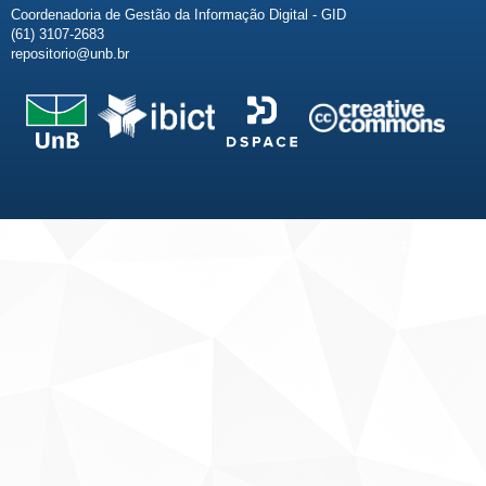
Coordenadoria de Gestão da Informação Digital - GID
(61) 3107-2683
repositorio@unb.br
Fale conosco
Sobre