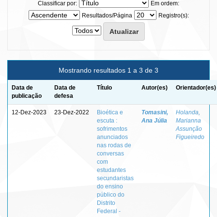
Classificar por:
Em ordem:
Resultados/Página
Registro(s):
Mostrando resultados 1 a 3 de 3
Data de
Data de
Título
Autor(es)
Orientador(es)
publicação
defesa
12-Dez-2023
23-Dez-2022
Bioética e
Tomasini,
Holanda,
escuta :
Ana Júlia
Marianna
sofrimentos
Assunção
anunciados
Figueiredo
nas rodas de
conversas
com
estudantes
secundaristas
do ensino
público do
Distrito
Federal -