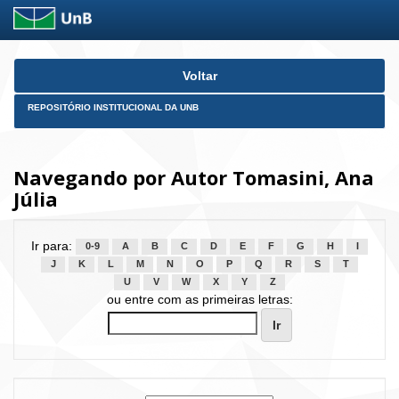
Skip
Voltar
navigation
REPOSITÓRIO INSTITUCIONAL DA UNB
Navegando por Autor Tomasini, Ana
Júlia
Ir para:
0-9
A
B
C
D
E
F
G
H
I
J
K
L
M
N
O
P
Q
R
S
T
U
V
W
X
Y
Z
ou entre com as primeiras letras: