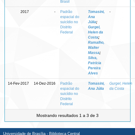
Brasil
2017
-
Padrão
Tomasini,
-
espacial do
Ana
suicídio no
Júlia
;
Distrito
Gurgel,
Federal
Helen da
Costa
;
Ramalho,
Walter
Massa
;
Silva,
Patrícia
Pereira
Alves
14-Fev-2017
14-Dez-2016
Padrão
Tomasini,
Gurgel, Helen
espacial do
Ana Júlia
da Costa
suicídio no
Distrito
Federal
Mostrando resultados 1 a 3 de 3
Universidade de Brasília - Biblioteca Central