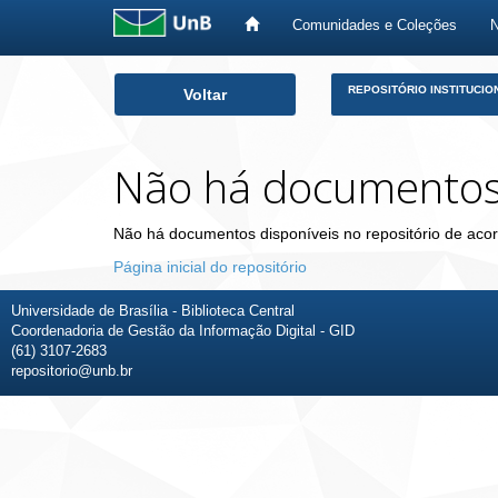
Comunidades e Coleções
Skip
REPOSITÓRIO INSTITUCIO
Voltar
navigation
Não há documento
Não há documentos disponíveis no repositório de acor
Página inicial do repositório
Universidade de Brasília - Biblioteca Central
Coordenadoria de Gestão da Informação Digital - GID
(61) 3107-2683
repositorio@unb.br