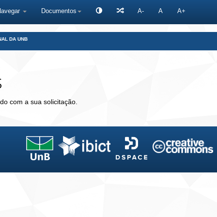
Navegar
Documentos
A-
A
A+
NAL DA UNB
s
do com a sua solicitação.