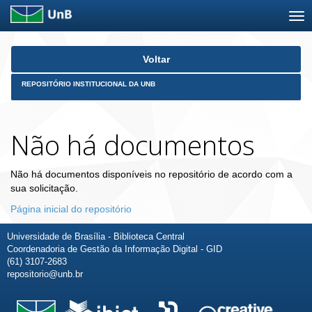
Skip
Voltar
navigation
REPOSITÓRIO INSTITUCIONAL DA UNB
Não há documentos
Não há documentos disponíveis no repositório de acordo com a
sua solicitação.
Página inicial do repositório
Universidade de Brasília - Biblioteca Central
Coordenadoria de Gestão da Informação Digital - GID
(61) 3107-2683
repositorio@unb.br