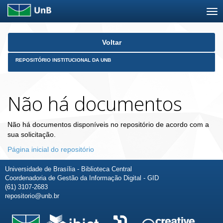
Skip
Voltar
navigation
REPOSITÓRIO INSTITUCIONAL DA UNB
Não há documentos
Não há documentos disponíveis no repositório de acordo com a
sua solicitação.
Página inicial do repositório
Universidade de Brasília - Biblioteca Central
Coordenadoria de Gestão da Informação Digital - GID
(61) 3107-2683
repositorio@unb.br