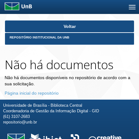
Skip
Voltar
navigation
REPOSITÓRIO INSTITUCIONAL DA UNB
Não há documentos
Não há documentos disponíveis no repositório de acordo com a
sua solicitação.
Página inicial do repositório
Universidade de Brasília - Biblioteca Central
Coordenadoria de Gestão da Informação Digital - GID
(61) 3107-2683
repositorio@unb.br