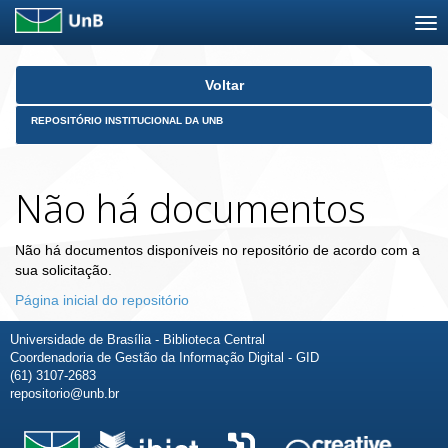
Skip
Voltar
navigation
REPOSITÓRIO INSTITUCIONAL DA UNB
Não há documentos
Não há documentos disponíveis no repositório de acordo com a
sua solicitação.
Página inicial do repositório
Universidade de Brasília - Biblioteca Central
Coordenadoria de Gestão da Informação Digital - GID
(61) 3107-2683
repositorio@unb.br