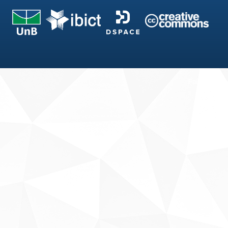
Fale conosco
Sobre