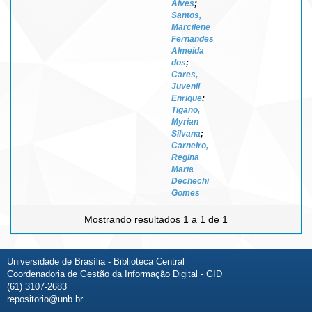
Alves
;
Santos,
Marcilene
Fernandes
Almeida
dos
;
Cares,
Juvenil
Enrique
;
Tigano,
Myrian
Silvana
;
Carneiro,
Regina
Maria
Dechechi
Gomes
Mostrando resultados 1 a 1 de 1
Universidade de Brasília - Biblioteca Central
Coordenadoria de Gestão da Informação Digital - GID
(61) 3107-2683
repositorio@unb.br