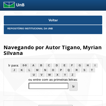
Skip
Voltar
navigation
REPOSITÓRIO INSTITUCIONAL DA UNB
Navegando por Autor Tigano, Myrian
Silvana
Ir para:
0-9
A
B
C
D
E
F
G
H
I
J
K
L
M
N
O
P
Q
R
S
T
U
V
W
X
Y
Z
ou entre com as primeiras letras: