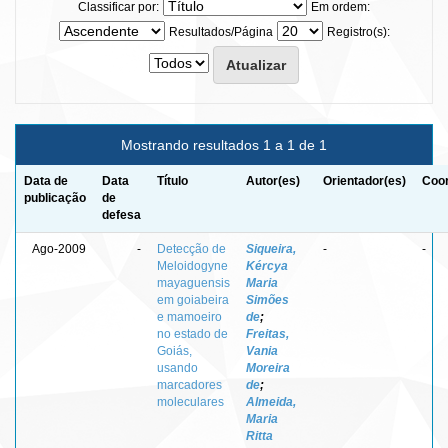
Classificar por:
Em ordem:
Resultados/Página
Registro(s):
Mostrando resultados 1 a 1 de 1
Data de
Data
Título
Autor(es)
Orientador(es)
Coor
publicação
de
defesa
Ago-2009
-
Detecção de
Siqueira,
-
-
Meloidogyne
Kércya
mayaguensis
Maria
em goiabeira
Simões
e mamoeiro
de
;
no estado de
Freitas,
Goiás,
Vania
usando
Moreira
marcadores
de
;
moleculares
Almeida,
Maria
Ritta