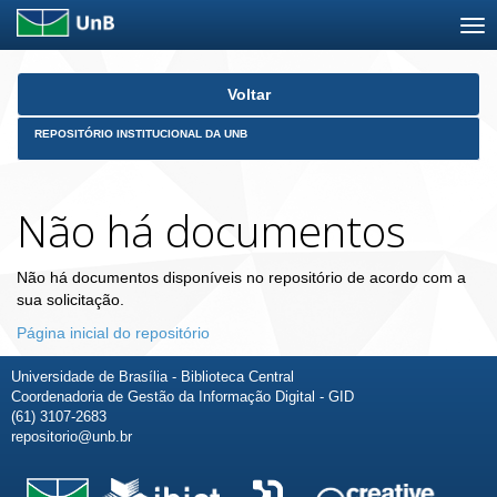
Skip
Voltar
navigation
REPOSITÓRIO INSTITUCIONAL DA UNB
Não há documentos
Não há documentos disponíveis no repositório de acordo com a
sua solicitação.
Página inicial do repositório
Universidade de Brasília - Biblioteca Central
Coordenadoria de Gestão da Informação Digital - GID
(61) 3107-2683
repositorio@unb.br