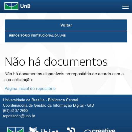
Skip
Voltar
navigation
REPOSITÓRIO INSTITUCIONAL DA UNB
Não há documentos
Não há documentos disponíveis no repositório de acordo com a
sua solicitação.
Página inicial do repositório
Universidade de Brasília - Biblioteca Central
Coordenadoria de Gestão da Informação Digital - GID
(61) 3107-2683
repositorio@unb.br