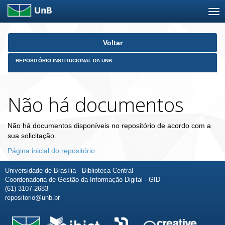
Skip
Voltar
navigation
REPOSITÓRIO INSTITUCIONAL DA UNB
Não há documentos
Não há documentos disponíveis no repositório de acordo com a
sua solicitação.
Página inicial do repositório
Universidade de Brasília - Biblioteca Central
Coordenadoria de Gestão da Informação Digital - GID
(61) 3107-2683
repositorio@unb.br