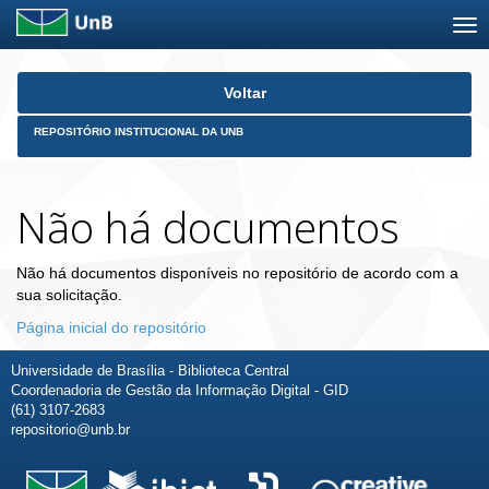
Skip
Voltar
navigation
REPOSITÓRIO INSTITUCIONAL DA UNB
Não há documentos
Não há documentos disponíveis no repositório de acordo com a
sua solicitação.
Página inicial do repositório
Universidade de Brasília - Biblioteca Central
Coordenadoria de Gestão da Informação Digital - GID
(61) 3107-2683
repositorio@unb.br