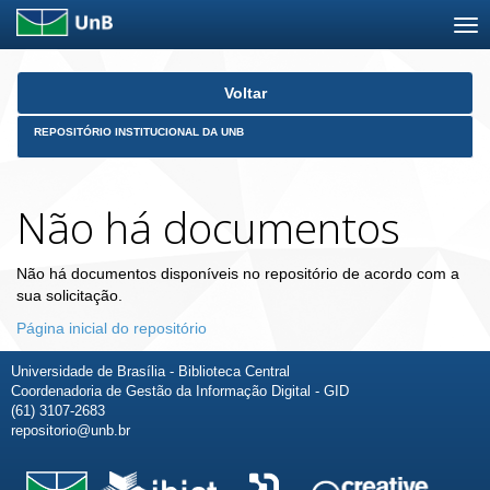
Skip
Voltar
navigation
REPOSITÓRIO INSTITUCIONAL DA UNB
Não há documentos
Não há documentos disponíveis no repositório de acordo com a
sua solicitação.
Página inicial do repositório
Universidade de Brasília - Biblioteca Central
Coordenadoria de Gestão da Informação Digital - GID
(61) 3107-2683
repositorio@unb.br